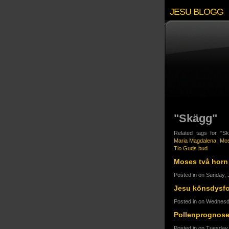
JESU BLOGG
"Skägg"
Related tags for "
Maria Magdalena
,
Mo
Tio Guds bud
Moses två horn
Posted in on Sunday, 
Jesu könsdysfo
Posted in on Wednesd
Pollenprognos
Posted in on Tuesday