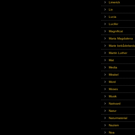
Limerick
Liv
Lucia
Lucifer
Magnificat
Maria Magdalena
Marie bebådelsed
Martin Luther
Mat
Media
Mirakel
Mord
Moses
Musik
Nattvard
Natur
Naturmaterial
Nazism
Noa