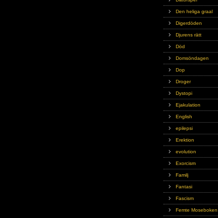
Den heliga graal
Digerdöden
Djurens rätt
Död
Domsöndagen
Dop
Droger
Dystopi
Ejakulation
English
epilepsi
Erektion
evolution
Exorcism
Familj
Fantasi
Fascism
Femte Moseboken