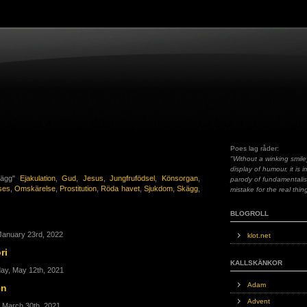
Poes lag råder:
"Without a winking smile
display of humour, it is 
Skägg"
Ejakulation
,
Gud
,
Jesus
,
Jungfrufödsel
,
Könsorgan
,
parody of fundamentali
ses
,
Omskärelse
,
Prostitution
,
Röda havet
,
Sjukdom
,
Skägg
,
mistake for the real thin
BLOGROLL
January 23rd, 2022
klot.net
ri
KALLSKÄNKOR
ay, May 12th, 2021
Adam
en
Advent
, March 30th, 2021