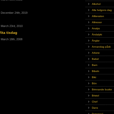
Alkohol
Alla helgons dag
, December 24th, 2019
Alliteration
Allmosor
, March 23rd, 2010
Analys
Vita tisdag
Ändalykt
, March 18th, 2008
Änglar
Annandag påsk
Arbete
Babel
Barn
Bibeln
Bikt
Bön
Brinnande buske
Bristol
Chef
Dans
Datorspel