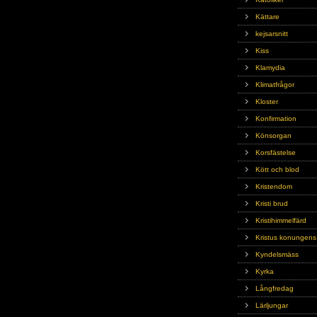
Kättare
kejsarsnitt
Kiss
Klamydia
Klimatfrågor
Kloster
Konfirmation
Könsorgan
Korsfästelse
Kött och blod
Kristendom
Kristi brud
Kristihimmelfärd
Kristus konungens
Kyndelsmäss
Kyrka
Långfredag
Lärljungar