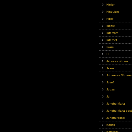
Himlen
Hinduism
Hitler
Incest
Intercom
Internet
Islam
IT
Jehovas vittnen
Jesus
Johannes Döpare
Josef
Judas
Jul
Jungfru Maria
Jungfru Maria bes
Jungfrufödsel
Kärlek
Katoliker