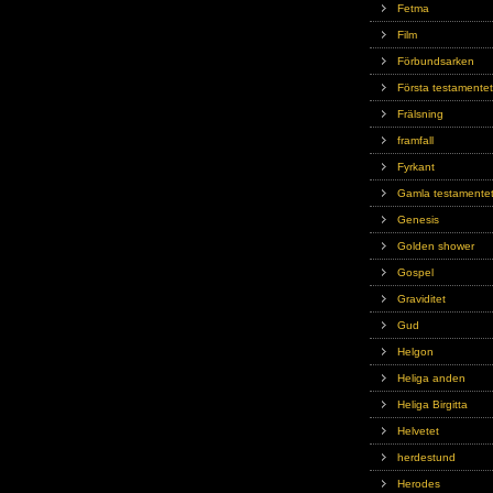
Fetma
Film
Förbundsarken
Första testamentet
Frälsning
framfall
Fyrkant
Gamla testamente
Genesis
Golden shower
Gospel
Graviditet
Gud
Helgon
Heliga anden
Heliga Birgitta
Helvetet
herdestund
Herodes