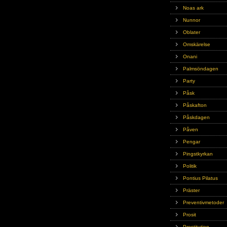
Noas ark
Nunnor
Oblater
Omskärelse
Onani
Palmsöndagen
Party
Påsk
Påskafton
Påskdagen
Påven
Pengar
Pingstkyrkan
Politik
Pontius Pilatus
Präster
Preventivmetoder
Prosit
Prostitution