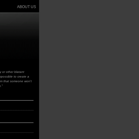
ABOUT US
y or other blatant
impossible to create a
sm that someone won't
g."