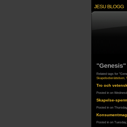
JESU BLOGG
"Genesis"
Related tags for "Gen
Skapelseberättelsen
,
Tro och vetens
Posted in on Wednesd
Skapelse-sper
Posted in on Thursday
Konsumentmaga
Posted in on Tuesday