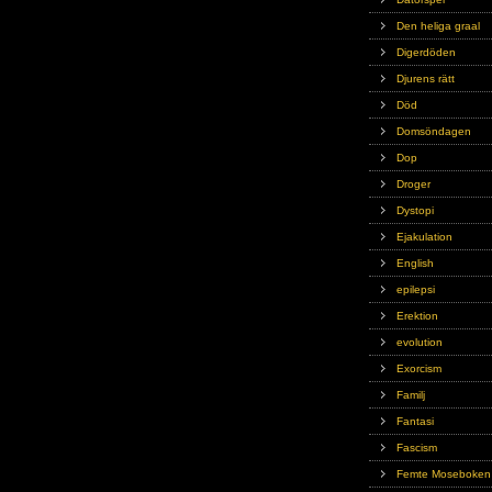
Den heliga graal
Digerdöden
Djurens rätt
Död
Domsöndagen
Dop
Droger
Dystopi
Ejakulation
English
epilepsi
Erektion
evolution
Exorcism
Familj
Fantasi
Fascism
Femte Moseboken