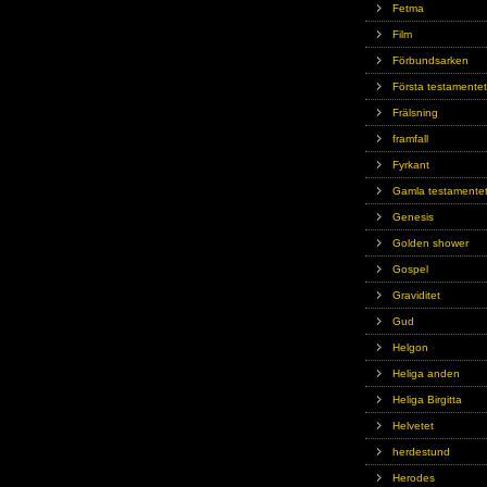
Fetma
Film
Förbundsarken
Första testamentet
Frälsning
framfall
Fyrkant
Gamla testamente
Genesis
Golden shower
Gospel
Graviditet
Gud
Helgon
Heliga anden
Heliga Birgitta
Helvetet
herdestund
Herodes