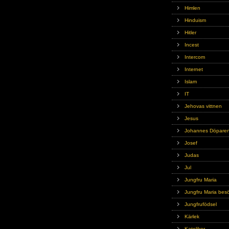
Himlen
Hinduism
Hitler
Incest
Intercom
Internet
Islam
IT
Jehovas vittnen
Jesus
Johannes Döpare
Josef
Judas
Jul
Jungfru Maria
Jungfru Maria bes
Jungfrufödsel
Kärlek
Katoliker