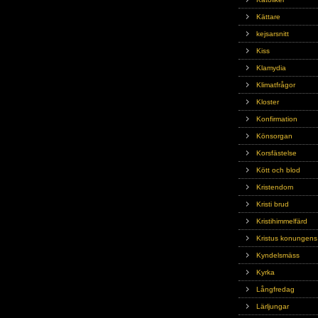
Kättare
kejsarsnitt
Kiss
Klamydia
Klimatfrågor
Kloster
Konfirmation
Könsorgan
Korsfästelse
Kött och blod
Kristendom
Kristi brud
Kristihimmelfärd
Kristus konungens
Kyndelsmäss
Kyrka
Långfredag
Lärljungar