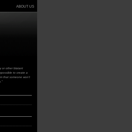
ABOUT US
y or other blatant
impossible to create a
sm that someone won't
g."