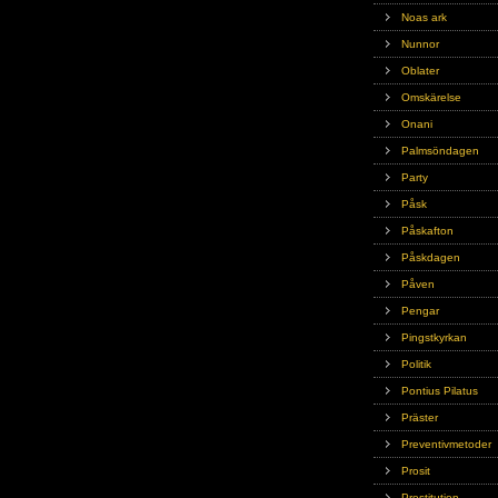
Noas ark
Nunnor
Oblater
Omskärelse
Onani
Palmsöndagen
Party
Påsk
Påskafton
Påskdagen
Påven
Pengar
Pingstkyrkan
Politik
Pontius Pilatus
Präster
Preventivmetoder
Prosit
Prostitution