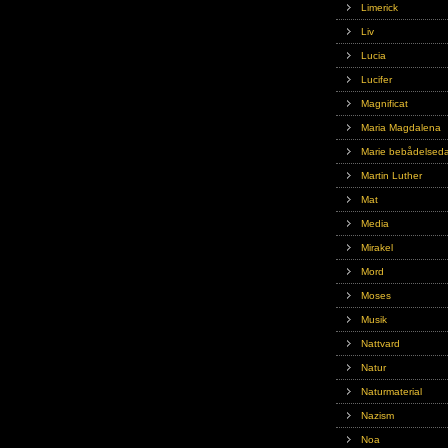
Limerick
Liv
Lucia
Lucifer
Magnificat
Maria Magdalena
Marie bebådelsed
Martin Luther
Mat
Media
Mirakel
Mord
Moses
Musik
Nattvard
Natur
Naturmaterial
Nazism
Noa