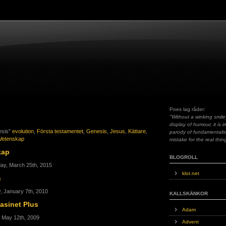
Poes lag råder:
"Without a winking smile
display of humour, it is 
esis"
evolution
,
Första testamentet
,
Genesis
,
Jesus
,
Kättare
,
parody of fundamentali
Vetenskap
mistake for the real thin
kap
BLOGROLL
ay, March 25th, 2015
klot.net
m
, January 7th, 2010
KALLSKÄNKOR
sinet Plus
Adam
, May 12th, 2009
Advent