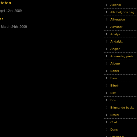
iteten
Alkohol
pril 12th, 2009
Alla helgons dag
or
Alliteration
, March 24th, 2009
Allmosor
Analys
Ändalykt
Änglar
Annandag påsk
Arbete
Babel
Barn
Bibeln
Bikt
Bön
Brinnande buske
Bristol
Chef
Dans
Datorspel