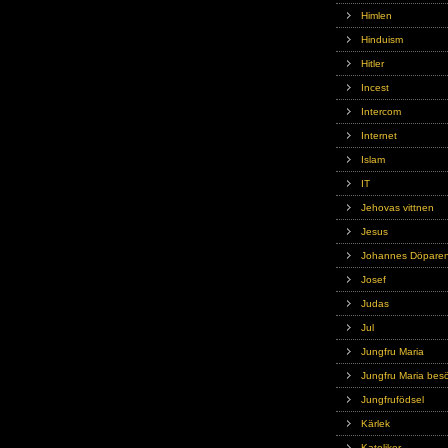
Himlen
Hinduism
Hitler
Incest
Intercom
Internet
Islam
IT
Jehovas vittnen
Jesus
Johannes Döpare
Josef
Judas
Jul
Jungfru Maria
Jungfru Maria bes
Jungfrufödsel
Kärlek
Katoliker