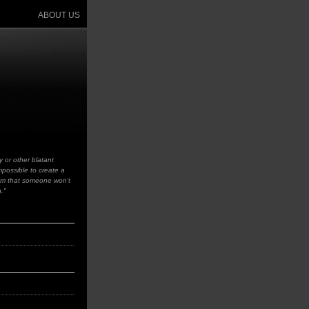
ABOUT US
y or other blatant
impossible to create a
sm that someone won't
g."