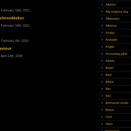
Alkohol
 February 16th, 2021
Alla helgons dag
könsvätskor
Alliteration
 February 16th, 2021
Allmosor
Analys
Ändalykt
, February 6th, 2016
Änglar
aviour
Annandag påsk
April 14th, 2009
Arbete
Babel
Barn
Bibeln
Bikt
Bön
Brinnande buske
Bristol
Chef
Dans
Datorspel