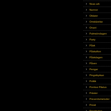
Noas ark
Nunnor
Oblater
Omskärelse
Onani
Palmsöndagen
Party
Påsk
Påskafton
Påskdagen
Påven
Pengar
Pingstkyrkan
Politik
Pontius Pilatus
Präster
Preventivmetoder
Prosit
Prostitution