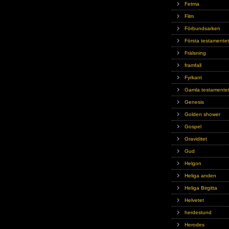
Fetma
Film
Förbundsarken
Första testamentet
Frälsning
framfall
Fyrkant
Gamla testamente
Genesis
Golden shower
Gospel
Graviditet
Gud
Helgon
Heliga anden
Heliga Birgitta
Helvetet
herdestund
Herodes