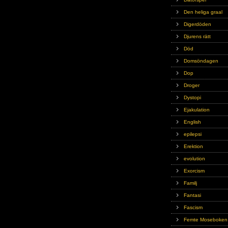
Den heliga graal
Digerdöden
Djurens rätt
Död
Domsöndagen
Dop
Droger
Dystopi
Ejakulation
English
epilepsi
Erektion
evolution
Exorcism
Familj
Fantasi
Fascism
Femte Moseboken