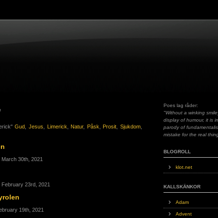
Poes lag råder:
"
"Without a winking smile
display of humour, it is 
erick"
Gud
,
Jesus
,
Limerick
,
Natur
,
Påsk
,
Prosit
,
Sjukdom
,
parody of fundamentali
mistake for the real thin
en
BLOGROLL
, March 30th, 2021
klot.net
, February 23rd, 2021
KALLSKÄNKOR
yrolen
Adam
February 19th, 2021
Advent