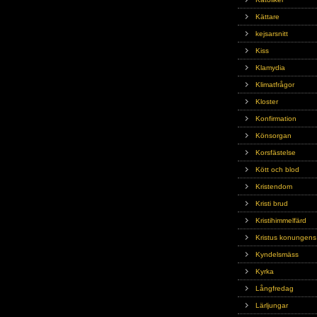
Kättare
kejsarsnitt
Kiss
Klamydia
Klimatfrågor
Kloster
Konfirmation
Könsorgan
Korsfästelse
Kött och blod
Kristendom
Kristi brud
Kristihimmelfärd
Kristus konungens
Kyndelsmäss
Kyrka
Långfredag
Lärljungar