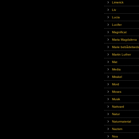
Limerick
Liv
Lucia
Lucifer
Magnificat
Maria Magdalena
Marie bebådelsed
Martin Luther
Mat
Media
Mirakel
Mord
Moses
Musik
Nattvard
Natur
Naturmaterial
Nazism
Noa