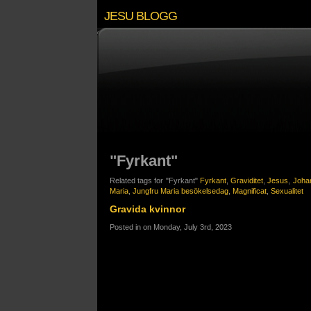
JESU BLOGG
"Fyrkant"
Related tags for "Fyrkant"
Fyrkant
,
Graviditet
,
Jesus
,
Joha
Maria
,
Jungfru Maria besökelsedag
,
Magnificat
,
Sexualitet
Gravida kvinnor
Posted in on Monday, July 3rd, 2023