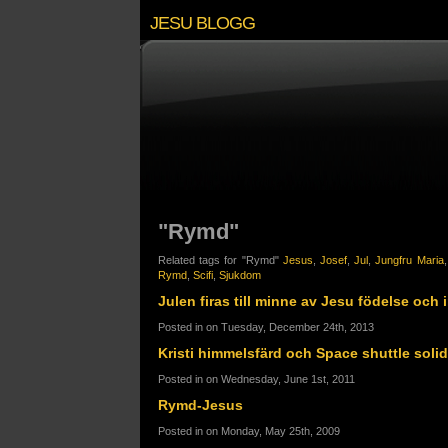
JESU BLOGG
"Rymd"
Related tags for "Rymd"
Jesus
,
Josef
,
Jul
,
Jungfru Maria
Rymd
,
Scifi
,
Sjukdom
Julen firas till minne av Jesu födelse och 
Posted in on Tuesday, December 24th, 2013
Kristi himmelsfärd och Space shuttle soli
Posted in on Wednesday, June 1st, 2011
Rymd-Jesus
Posted in on Monday, May 25th, 2009